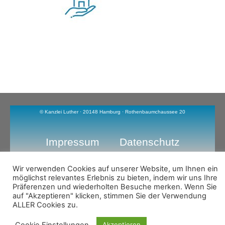
© Kanzlei Luther · 20148 Hamburg · Rothenbaumchaussee 20
Impressum
Datenschutz
Wir verwenden Cookies auf unserer Website, um Ihnen ein
möglichst relevantes Erlebnis zu bieten, indem wir uns Ihre
Präferenzen und wiederholten Besuche merken. Wenn Sie
+49 40 450 10 80
auf "Akzeptieren" klicken, stimmen Sie der Verwendung
ALLER Cookies zu.
Cookie Einstellungen
Akzeptieren